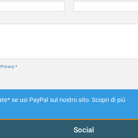
a Privacy
*
te* se usi PayPal sul nostro sito. Scopri di più
Social