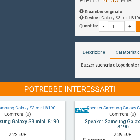
Prezzo :
EUR
Ricambio originale
Device :
Galaxy S3 mini i819
Quantita:
-
+
Descrizione
Caratteristi
Buzzer suoneria altoparlante 
POTREBBE INTERESSARTI
Offerta
Commenti (0)
Commenti (0)
sung Galaxy S3 mini i8190
Speaker Samsung Galax
i8190
2.22
EUR
2.39
EUR