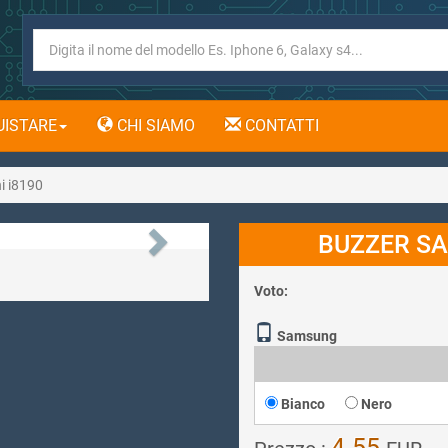
ISTARE
CHI SIAMO
CONTATTI
i i8190
Next
BUZZER SA
Voto:
Samsung
Bianco
Nero
4.55