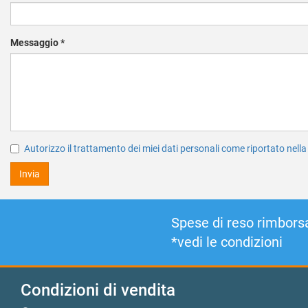
Messaggio
*
Autorizzo il trattamento dei miei dati personali come riportato nell
Invia
Spese di reso rimborsa
*vedi le condizioni
Condizioni di vendita