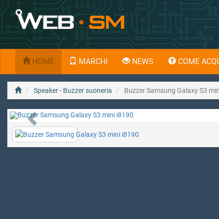
HOME
MARCHI
NEWS
COME ACQU
Speaker - Buzzer suoneria
Buzzer Samsung Galaxy S3 min
Previous