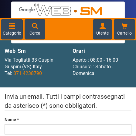
This page can't load Google Maps correctly.
Categorie
Cerca
Utente
OK
Carrello
Do you own this website?
Web-Sm
Orari
Via Togliatti 33 Guspini
Aperto : 08:00 - 16:00
Guspini (VS) Italy
Chiusura : Sabato -
Tel:
371 4238790
Domenica
Invia un'email. Tutti i campi contrassegnati
da asterisco (*) sono obbligatori.
Nome
*